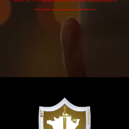
Article L.612.14 : L’autorisation d’exercice ne confère aucune prérogative de
force public aux personnes qui en bénéficient.