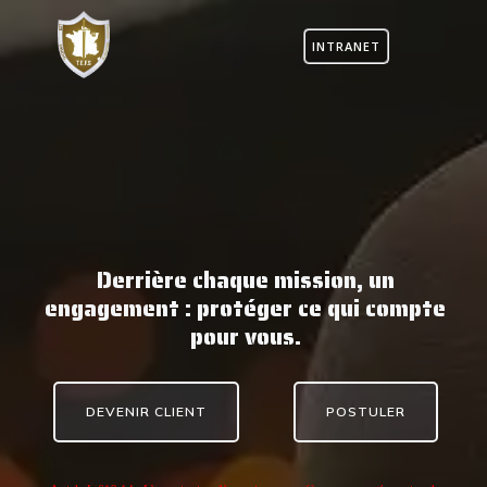
INTRANET
Derrière chaque mission, un
engagement : protéger ce qui compte
pour vous.
DEVENIR CLIENT
POSTULER